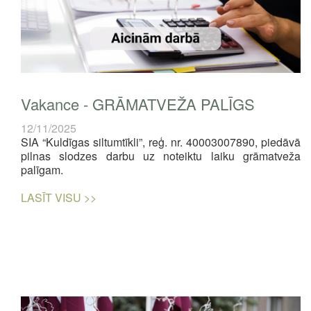
Vakance - GRĀMATVEŽA PALĪGS
12/11/2025
SIA “Kuldīgas siltumtīkli”, reģ. nr. 40003007890, piedāvā
pilnas slodzes darbu uz noteiktu laiku grāmatveža
palīgam.
LASĪT VISU >>