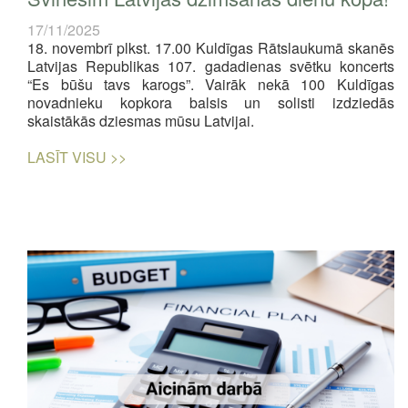
17/11/2025
18. novembrī plkst. 17.00 Kuldīgas Rātslaukumā skanēs
Latvijas Republikas 107. gadadienas svētku koncerts
“Es būšu tavs karogs”. Vairāk nekā 100 Kuldīgas
novadnieku kopkora balsis un solisti izdziedās
skaistākās dziesmas mūsu Latvijai.
LASĪT VISU >>