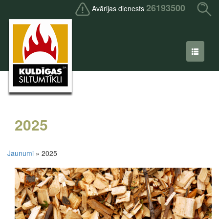
26193500
Avārijas dienests
2025
Jaunumi
» 2025