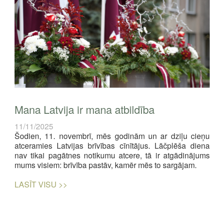
Mana Latvija ir mana atbildība
11/11/2025
Šodien, 11. novembrī, mēs godinām un ar dziļu cieņu
atceramies Latvijas brīvības cīnītājus. Lāčplēša diena
nav tikai pagātnes notikumu atcere, tā ir atgādinājums
mums visiem: brīvība pastāv, kamēr mēs to sargājam.
LASĪT VISU >>