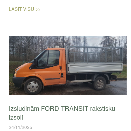
LASĪT VISU >>
Izsludinām FORD TRANSIT rakstisku
izsoli
24/11/2025