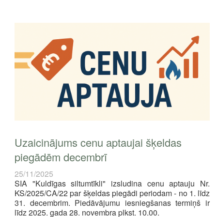
Uzaicinājums cenu aptaujai šķeldas
piegādēm decembrī
25/11/2025
SIA "Kuldīgas siltumtīkli" izsludina cenu aptauju
Nr.
KS/2025/CA/22 par šķeldas piegādi periodam - no 1. līdz
31. decembrim. Piedāvājumu iesniegšanas termiņš ir
līdz 2025. gada 28. novembra plkst. 10.00.