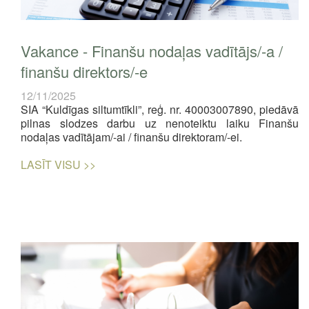
Vakance - Finanšu nodaļas vadītājs/-a /
finanšu direktors/-e
12/11/2025
SIA “Kuldīgas siltumtīkli”, reģ. nr. 40003007890, piedāvā
pilnas slodzes darbu uz nenoteiktu laiku Finanšu
nodaļas vadītājam/-ai / finanšu direktoram/-ei.
LASĪT VISU >>