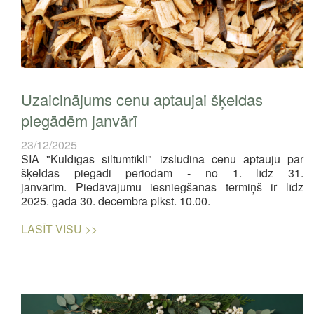
Uzaicinājums cenu aptaujai šķeldas
piegādēm janvārī
23/12/2025
SIA "Kuldīgas siltumtīkli" izsludina cenu aptauju par
šķeldas piegādi periodam - no 1. līdz 31.
janvārim.
Piedāvājumu iesniegšanas termiņš ir līdz
2025. gada 30. decembra plkst. 10.00.
LASĪT VISU >>