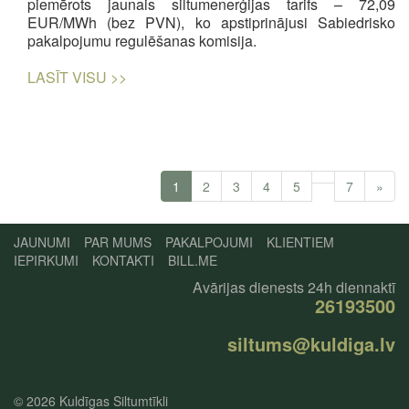
piemērots jaunais siltumenerģijas tarifs – 72,09
EUR/MWh (bez PVN), ko apstiprinājusi Sabiedrisko
pakalpojumu regulēšanas komisija.
LASĪT VISU >>
1
2
3
4
5
7
»
JAUNUMI
PAR MUMS
PAKALPOJUMI
KLIENTIEM
IEPIRKUMI
KONTAKTI
BILL.ME
Avārijas dienests 24h diennaktī
26193500
siltums@kuldiga.lv
© 2026
Kuldīgas Siltumtīkli