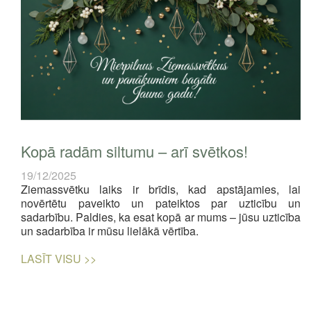
Kopā radām siltumu – arī svētkos!
19/12/2025
Ziemassvētku laiks ir brīdis, kad apstājamies, lai
novērtētu paveikto un pateiktos par uzticību un
sadarbību. Paldies, ka esat kopā ar mums – jūsu uzticība
un sadarbība ir mūsu lielākā vērtība.
LASĪT VISU >>