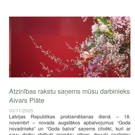
Atzinības rakstu saņems mūsu darbinieks
Aivars Plāte
03/11/2025
Latvijas Republikas proklamēšanas dienā – 18.
novembrī – novada augstākos apbalvojumus “Goda
novadnieks” un “Goda balva” saņems cilvēki, kuri ar
savu darbu rādījuši piemēru citiem, devuši nozīmīgu