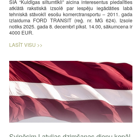
SIA “Kuldīgas siltumtīkli” aicina interesentus piedalīties
atklātā rakstiskā izsolē par iespēju iegādāties labā
tehniskā stāvoklī esošu komerctransportu – 2011. gada
izlaiduma FORD TRANSIT (reģ. nr. MG 624). Izsole
notiks 2025. gada 8. decembrī plkst. 14.00, sākumcena ir
4000 EUR.
LASĪT VISU >>
Svinēsim Latvijas dzimšanas dienu kopā!