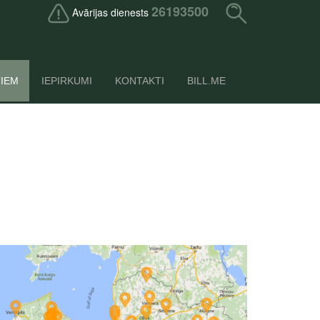
26193500
Avārijas dienests
TIEM
IEPIRKUMI
KONTAKTI
BILL.ME