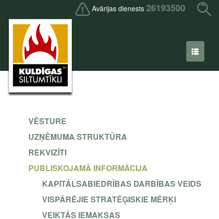
26193500
Avārijas dienests
VĒSTURE
UZŅĒMUMA STRUKTŪRA
REKVIZĪTI
PUBLISKOJAMĀ INFORMĀCIJA
KAPITĀLSABIEDRĪBAS DARBĪBAS VEIDS
VISPĀRĒJIE STRATĒĢISKIE MĒRĶI
VEIKTĀS IEMAKSAS