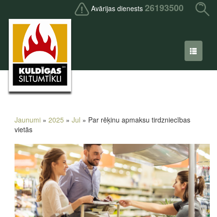
26193500
Avārijas dienests
Jaunumi
»
2025
»
Jul
» Par rēķinu apmaksu tirdzniecības
vietās