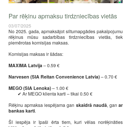
Par rēķinu apmaksu tirdzniecības vietās
03/07/2025
No 2025. gada, apmaksājot siltumapgādes pakalpojumu
rēķinus mūsu sadarbības tirdzniecības vietās, tiek
piemērotas komisijas maksas.
Komisijas maksas ir šādas:
MAXIMA Latvija
– 0.59 €
Narvesen (SIA Reitan Convenience Latvia)
– 0.70 €
MEGO (SIA Lenoka)
– 1.00 €
✔ Ar MEGO klienta karti – tikai 0.50 €
Rēķinu apmaksa iespējama gan
skaidrā naudā
, gan
ar
bankas karti
.
Šī iespēja ir īpaši ērta tiem, kuri vēlas norēķināties