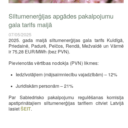
Siltumenerģijas apgādes pakalpojumu
gala tarifs maijā
07/05/2025
2025. gada maijā siltumenerģijas gala tarifs Kuldīgā,
Priedainē, Padurē, Pelčos, Rendā, Mežvaldē un Vārmē
ir
75,28 EUR/MWh
(bez PVN).
Pievienotās vērtības nodokļa (PVN) likmes:
Iedzīvotājiem (mājsaimniecību vajadzībām) –
12%
Juridiskām personām –
21%
Par Sabiedrisko pakalpojumu regulēšanas komisija
apstiprinātajiem siltumenerģijas tarifiem citviet Latvijā
lasiet
ŠEIT
.