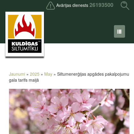
26193500
Avārijas dienests
Jaunumi
»
2025
»
May
» Siltumenerģijas apgādes pakalpojumu
gala tarifs maijā