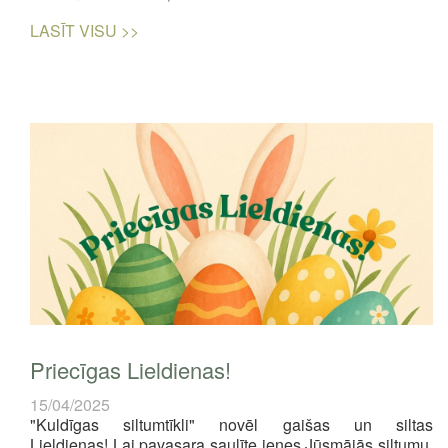
LASĪT VISU >>
Priecīgas Lieldienas!
15/04/2025
"Kuldīgas siltumtīkli" novēl gaišas un siltas
Lieldienas! Lai pavasara saulīte ienes Jūsmājās siltumu,