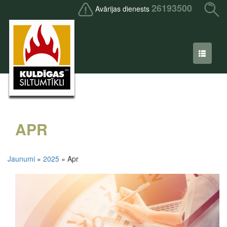
26193500
Avārijas dienests
APR
Jaunumi
»
2025
» Apr