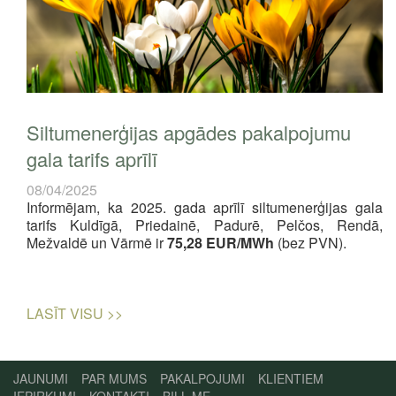
Siltumenerģijas apgādes pakalpojumu
gala tarifs aprīlī
08/04/2025
Informējam, ka 2025. gada aprīlī siltumenerģijas gala
tarifs Kuldīgā, Priedainē, Padurē, Pelčos, Rendā,
Mežvaldē un Vārmē ir
75,28 EUR/MWh
(bez PVN).
LASĪT VISU >>
JAUNUMI
PAR MUMS
PAKALPOJUMI
KLIENTIEM