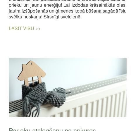
prieku un jaunu enerģiju! Lai izdodas krāsainākās olas,
jautra izšūpošanās un ģimenes kopā būšana sagādā īstu
svētku noskaņu! Sirsnīgi sveicieni!
LASĪT VISU >>
Par ēku atslēgšanu no apkures