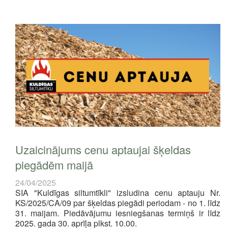
Uzaicinājums cenu aptaujai šķeldas
piegādēm maijā
24/04/2025
SIA "Kuldīgas siltumtīkli" izsludina cenu aptauju Nr.
KS/2025/CA/09 par šķeldas piegādi periodam - no 1. līdz
31. maijam.
Piedāvājumu iesniegšanas termiņš ir līdz
2025. gada 30. aprīļa plkst. 10.00.