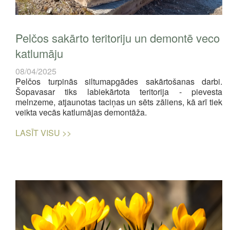
Pelčos sakārto teritoriju un demontē veco
katlumāju
08/04/2025
Pelčos turpinās siltumapgādes sakārtošanas darbi.
Šopavasar tiks labiekārtota teritorija - pievesta
melnzeme, atjaunotas taciņas un sēts zāliens, kā arī tiek
veikta vecās katlumājas demontāža.
LASĪT VISU >>