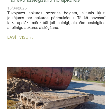
15/04/2025
Tuvojoties apkures sezonas beigām, aktuāls kļūst
jautājums par apkures pārtraukšanu.
Tā kā pavasarī
laika apstākļi mēdz būt ļoti mainīgi, aicinām nesteigties
ar pilnīgu apkures atslēgšanu.
LASĪT VISU >>