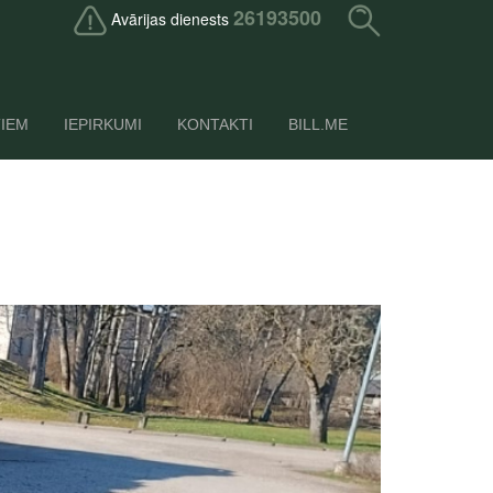
26193500
Avārijas dienests
TIEM
IEPIRKUMI
KONTAKTI
BILL.ME