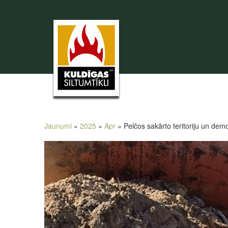
Jaunumi
»
2025
»
Apr
» Pelčos sakārto teritoriju un dem