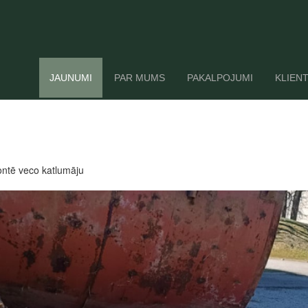
JAUNUMI
PAR MUMS
PAKALPOJUMI
KLIEN
ontē veco katlumāju