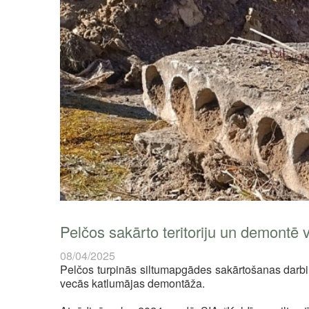
Pelčos sakārto teritoriju un demontē 
08/04/2025
Pelčos turpinās siltumapgādes sakārtošanas darbi. Š
vecās katlumājas demontāža.