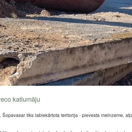
veco katlumāju
opavasar tiks labiekārtota teritorija - pievesta melnzeme, atja