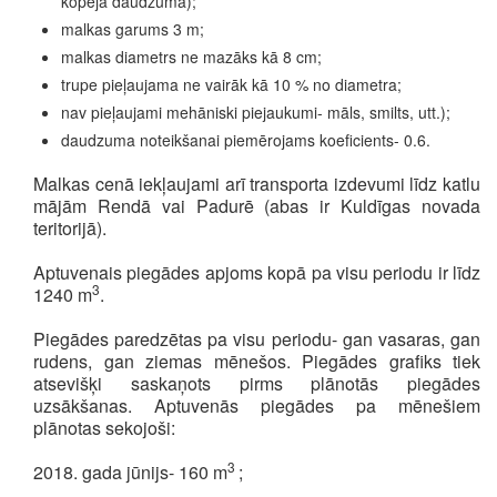
kopējā daudzuma);
malkas garums 3 m;
malkas diametrs ne mazāks kā 8 cm;
trupe pieļaujama ne vairāk kā 10 % no diametra;
nav pieļaujami mehāniski piejaukumi- māls, smilts, utt.);
daudzuma noteikšanai piemērojams koeficients- 0.6.
Malkas cenā iekļaujami arī transporta izdevumi līdz katlu
mājām Rendā vai Padurē (abas ir Kuldīgas novada
teritorijā).
Aptuvenais piegādes apjoms kopā pa visu periodu ir līdz
3
1240 m
.
Piegādes paredzētas pa visu periodu- gan vasaras, gan
rudens, gan ziemas mēnešos. Piegādes grafiks tiek
atsevišķi saskaņots pirms plānotās piegādes
uzsākšanas. Aptuvenās piegādes pa mēnešiem
plānotas sekojoši:
3
2018. gada jūnijs- 160 m
;