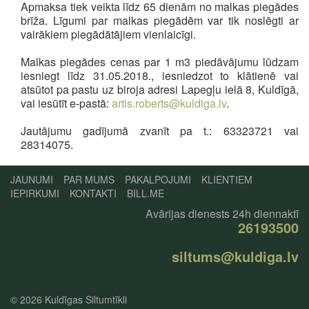
Apmaksa tiek veikta līdz 65 dienām no malkas piegādes
brīža. Līgumi par malkas piegādēm var tik noslēgti ar
vairākiem piegādātājiem vienlaicīgi.
Malkas piegādes cenas par 1 m3 piedāvājumu lūdzam
iesniegt līdz 31.05.2018., iesniedzot to klātienē vai
atsūtot pa pastu uz biroja adresi Lapegļu ielā 8, Kuldīgā,
vai iesūtīt e-pastā:
artis.roberts@kuldiga.lv
.
Jautājumu gadījumā zvanīt pa t.: 63323721 vai
28314075.
JAUNUMI
PAR MUMS
PAKALPOJUMI
KLIENTIEM
IEPIRKUMI
KONTAKTI
BILL.ME
Avārijas dienests 24h diennaktī
26193500
siltums@kuldiga.lv
© 2026
Kuldīgas Siltumtīkli